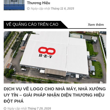
Thương Hiệu
Ngày cập nhật
Tháng 11 6, 2025
VẼ QUẢNG CÁO TRÊN CAO
Xem thêm
DỊCH VỤ VẼ LOGO CHO NHÀ MÁY, NHÀ XƯỞNG
UY TÍN – GIẢI PHÁP NHẬN DIỆN THƯƠNG HIỆU
ĐỘT PHÁ
Ngày cập nhật
Tháng 7 29, 2026