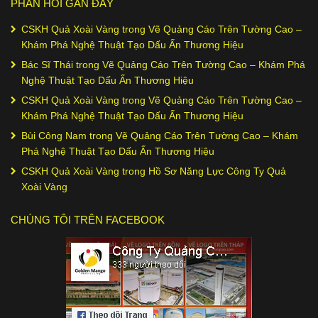
PHẢN HỒI GẦN ĐÂY
CSKH Quả Xoài Vàng
trong
Vẽ Quảng Cáo Trên Tường Cao –
Khám Phá Nghệ Thuật Tạo Dấu Ấn Thương Hiệu
Bác Sĩ Thái
trong
Vẽ Quảng Cáo Trên Tường Cao – Khám Phá
Nghệ Thuật Tạo Dấu Ấn Thương Hiệu
CSKH Quả Xoài Vàng
trong
Vẽ Quảng Cáo Trên Tường Cao –
Khám Phá Nghệ Thuật Tạo Dấu Ấn Thương Hiệu
Bùi Công Nam
trong
Vẽ Quảng Cáo Trên Tường Cao – Khám
Phá Nghệ Thuật Tạo Dấu Ấn Thương Hiệu
CSKH Quả Xoài Vàng
trong
Hồ Sơ Năng Lực Công Ty Quả
Xoài Vàng
CHÚNG TÔI TRÊN FACEBOOK