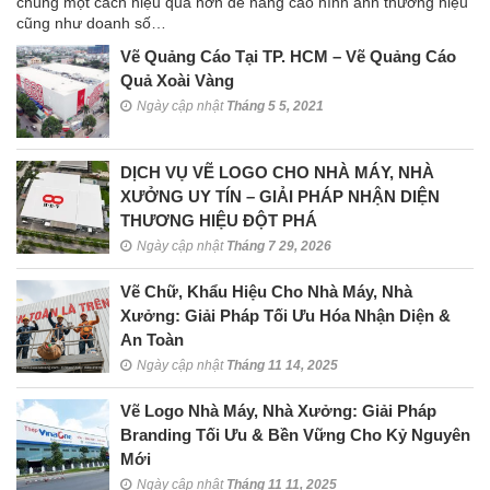
chúng một cách hiệu quả hơn để nâng cao hình ảnh thương hiệu
cũng như doanh số…
Vẽ Quảng Cáo Tại TP. HCM – Vẽ Quảng Cáo
Quả Xoài Vàng
Ngày cập nhật
Tháng 5 5, 2021
DỊCH VỤ VẼ LOGO CHO NHÀ MÁY, NHÀ
XƯỞNG UY TÍN – GIẢI PHÁP NHẬN DIỆN
THƯƠNG HIỆU ĐỘT PHÁ
Ngày cập nhật
Tháng 7 29, 2026
Vẽ Chữ, Khẩu Hiệu Cho Nhà Máy, Nhà
Xưởng: Giải Pháp Tối Ưu Hóa Nhận Diện &
An Toàn
Ngày cập nhật
Tháng 11 14, 2025
Vẽ Logo Nhà Máy, Nhà Xưởng: Giải Pháp
Branding Tối Ưu & Bền Vững Cho Kỷ Nguyên
Mới
Ngày cập nhật
Tháng 11 11, 2025