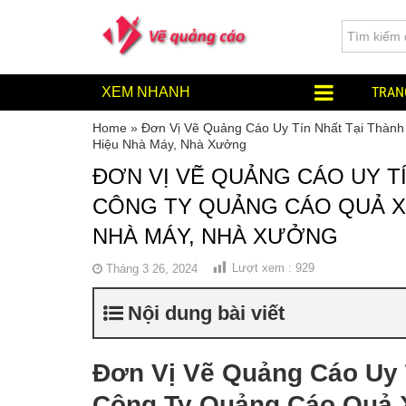
TRAN
XEM NHANH
Home
»
Đơn Vị Vẽ Quảng Cáo Uy Tín Nhất Tại Thàn
Hiệu Nhà Máy, Nhà Xưởng
ĐƠN VỊ VẼ QUẢNG CÁO UY TÍ
CÔNG TY QUẢNG CÁO QUẢ X
NHÀ MÁY, NHÀ XƯỞNG
Tháng 3 26, 2024
Lượt xem :
929
Nội dung bài viết
Đơn Vị Vẽ Quảng Cáo Uy 
Công Ty Quảng Cáo Quả 