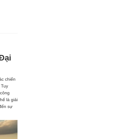
Đại
ác chiến
. Tuy
 công
hế là giải
đến sự