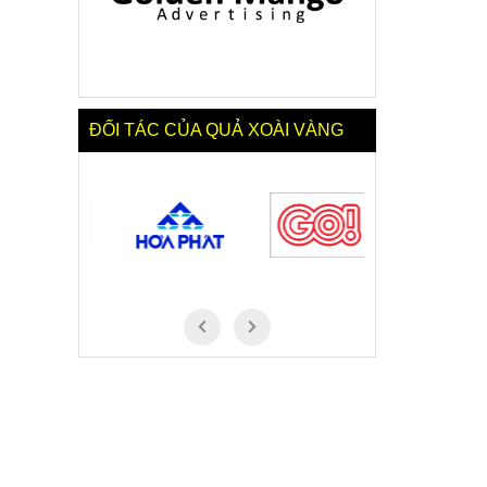
ĐỐI TÁC CỦA QUẢ XOÀI VÀNG