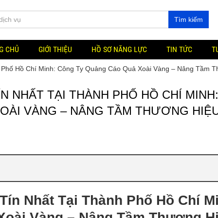
Tìm kiếm
G CHỦ
GIỚI THIỆU
HỒ SƠ NĂNG LỰC
TIN TỨC
T
h Phố Hồ Chí Minh: Công Ty Quảng Cáo Quả Xoài Vàng – Nâng Tầm 
N NHẤT TẠI THÀNH PHỐ HỒ CHÍ MINH
OÀI VÀNG – NÂNG TẦM THƯƠNG HIỆ
Tín Nhất Tại Thành Phố Hồ Chí M
Xoài Vàng – Nâng Tầm Thương H