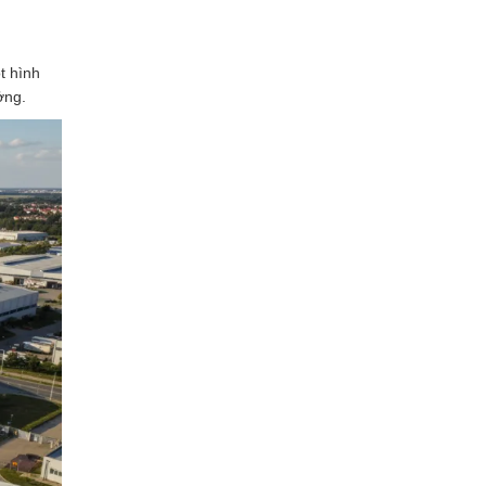
t hình
ởng.