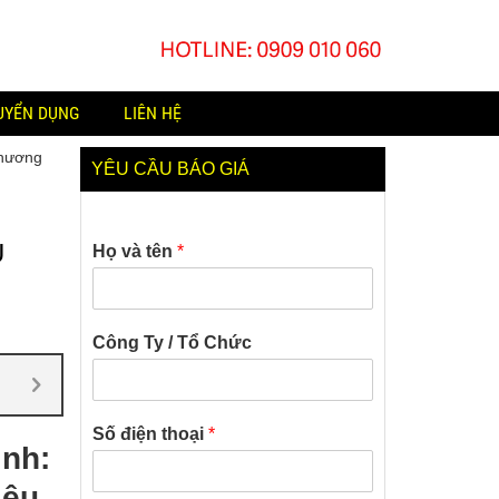
UYỂN DỤNG
LIÊN HỆ
Thương
YÊU CẦU BÁO GIÁ
:
U
Họ và tên
*
Công Ty / Tổ Chức
Số điện thoại
*
inh:
iệu