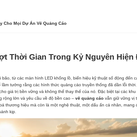
Cậy Cho Mọi Dự Án Vẽ Quảng Cáo
ượt Thời Gian Trong Kỷ Nguyên Hiện 
 bão, từ các màn hình LED khổng lồ, biển hiệu kỹ thuật số động đến c
ể lầm tưởng rằng các hình thức quảng cáo truyền thống đã dần lỗi thời
ho giá trị bền vững và không thể thay thế của nó. Đặc biệt tại các khu
g rộng lớn và yêu cầu về độ bền cao –
vẽ quảng cáo
vẫn giữ vững vị t
bá thương hiệu mà còn là một nghệ thuật, một dấu ấn cá nhân, mang 
ánh kịp.