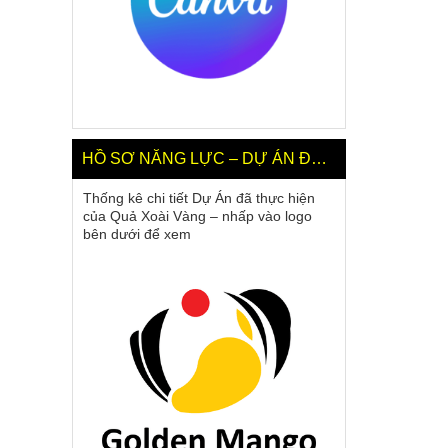
HỒ SƠ NĂNG LỰC – DỰ ÁN ĐÃ LÀM
Thống kê chi tiết Dự Án đã thực hiện
của Quả Xoài Vàng – nhấp vào logo
bên dưới để xem