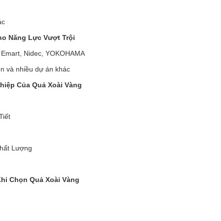
ác
ho Năng Lực Vượt Trội
, Emart, Nidec, YOKOHAMA
n và nhiều dự án khác
hiệp Của Quả Xoài Vàng
Tiết
Chất Lượng
Khi Chọn Quả Xoài Vàng