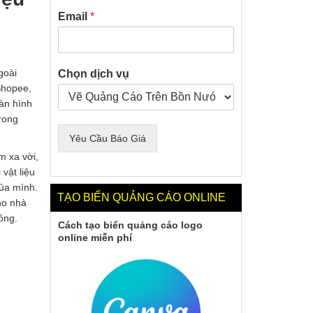
Email
*
goài
Chọn dịch vụ
Shopee,
àn hình
trong
Yêu Cầu Báo Giá
m xa vời,
vật liệu
của mình.
TẠO BIỂN QUẢNG CÁO ONLINE
o nhà
ông.
Cách tạo biển quảng cáo logo
online miễn phí