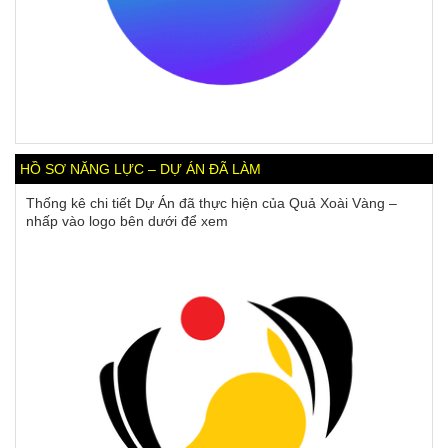
HỒ SƠ NĂNG LỰC – DỰ ÁN ĐÃ LÀM
Thống kê chi tiết Dự Án đã thực hiện của Quả Xoài Vàng –
nhấp vào logo bên dưới để xem