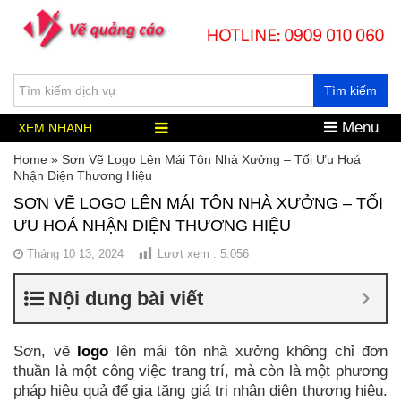
Tìm kiếm
Menu
XEM NHANH
Home
»
Sơn Vẽ Logo Lên Mái Tôn Nhà Xưởng – Tối Ưu Hoá
Nhận Diện Thương Hiệu
SƠN VẼ LOGO LÊN MÁI TÔN NHÀ XƯỞNG – TỐI
ƯU HOÁ NHẬN DIỆN THƯƠNG HIỆU
Tháng 10 13, 2024
Lượt xem :
5.056
Nội dung bài viết
Sơn, vẽ
logo
lên mái tôn nhà xưởng không chỉ đơn
thuần là một công việc trang trí, mà còn là một phương
pháp hiệu quả để gia tăng giá trị nhận diện thương hiệu.