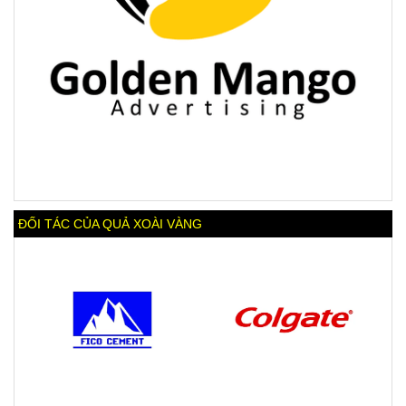
ĐỐI TÁC CỦA QUẢ XOÀI VÀNG