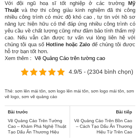
Với đội ngũ hoạ sĩ tốt nghiệp ở các trường
Mỹ
Thuật
và thợ thi công giàu kinh nghiệm đã thi công
nhiều công trình có mức độ khó cao , tự tin với hồ sơ
năng lực hiện hữu có thể đáp ứng nhiều công trình có
yêu cầu về chất lượng cũng như đảm bảo tính thẩm mỹ
cao. Nếu vẫn cần được tư vấn vui lòng liên hệ với
chúng tôi qua số
Hotline hoặc Zalo
để chúng tôi được
hỗ trợ bạn tốt hơn.
Xem thêm :
Vẽ Quảng Cáo trên tường cao
4.9/5 - (2304 bình chọn)
Thẻ:
sơn lên mái tôn
,
sơn logo lên mái tôn
,
sơn logo mái tôn
,
sơn
vẽ logo
,
sơn vẽ quảng cáo
Bài trước
Bài tiếp
Vẽ Quảng Cáo Trên Tường
Vẽ Quảng Cáo Trên Bồn Cao
Cao – Khám Phá Nghệ Thuật
– Cách Tạo Dấu Ấn Thương
Tạo Dấu Ấn Thương Hiệu
Hiệu Từ Trên Cao