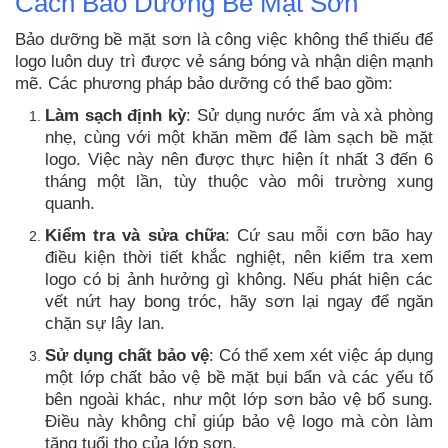
Cách Bảo Dưỡng Bề Mặt Sơn
Bảo dưỡng bề mặt sơn là công việc không thể thiếu để
logo luôn duy trì được vẻ sáng bóng và nhận diện mạnh
mẽ. Các phương pháp bảo dưỡng có thể bao gồm:
Làm sạch định kỳ
: Sử dụng nước ấm và xà phòng
nhẹ, cùng với một khăn mềm để làm sạch bề mặt
logo. Việc này nên được thực hiện ít nhất 3 đến 6
tháng một lần, tùy thuộc vào môi trường xung
quanh.
Kiểm tra và sửa chữa
: Cứ sau mỗi cơn bão hay
điều kiện thời tiết khắc nghiệt, nên kiểm tra xem
logo có bị ảnh hưởng gì không. Nếu phát hiện các
vết nứt hay bong tróc, hãy sơn lại ngay để ngăn
chặn sự lây lan.
Sử dụng chất bảo vệ
: Có thể xem xét việc áp dụng
một lớp chất bảo vệ bề mặt bụi bẩn và các yếu tố
bên ngoài khác, như một lớp sơn bảo vệ bổ sung.
Điều này không chỉ giúp bảo vệ logo mà còn làm
tăng tuổi thọ của lớp sơn.