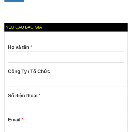
YÊU CẦU BÁO GIÁ
Họ và tên
*
Công Ty / Tổ Chức
Số điện thoại
*
Email
*