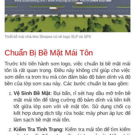
Thiết kế mái nhà kho Shopee có vẽ logo SLP và SPX
Chuẩn Bị Bề Mặt Mái Tôn
Trước khi tiến hành sơn logo, việc chuẩn bị bề mặt mái
tôn là rất quan trọng. Điều này không chỉ giúp cho việc
sơn diễn ra trơn tru mà còn đảm bảo độ bám dính và độ
bền của lớp sơn sau này. Các bước chuẩn bị bao gồm:
Vệ Sinh Bề Mặt
: Bụi bẩn, rỉ sét hay dầu mỡ trên bề
mặt mái tôn để tăng cường độ bám dính và liên kết
tốt giữa lớp sơn với về mặt tôn. Sử dụng chổi cọ
kết hợp dung dịch tẩy rửa hoặc máy phun áp lực để
làm sạch bề mặt mái tôn.
Kiểm Tra Tình Trạng
: Kiểm tra mái tôn để tìm kiếm