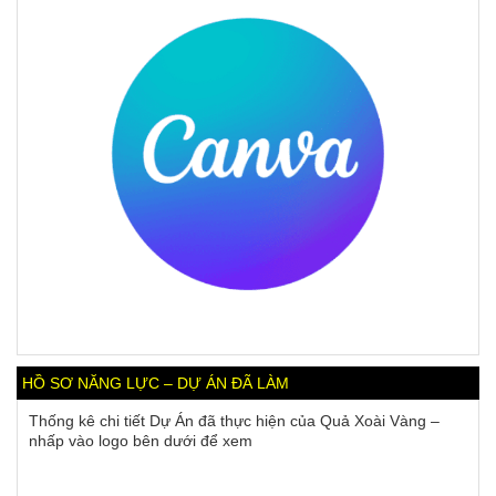
HỒ SƠ NĂNG LỰC – DỰ ÁN ĐÃ LÀM
Thống kê chi tiết Dự Án đã thực hiện của Quả Xoài Vàng –
nhấp vào logo bên dưới để xem