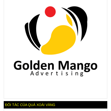
ĐỐI TÁC CỦA QUẢ XOÀI VÀNG