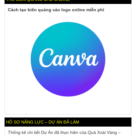
Cách tạo biển quảng cáo logo online miễn phí
HỒ SƠ NĂNG LỰC – DỰ ÁN ĐÃ LÀM
Thống kê chi tiết Dự Án đã thực hiện của Quả Xoài Vàng –