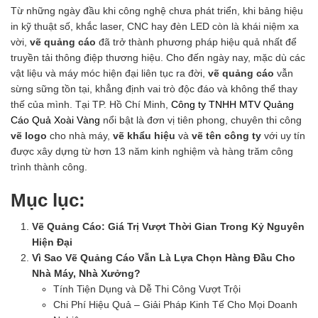
Từ những ngày đầu khi công nghệ chưa phát triển, khi bảng hiệu
in kỹ thuật số, khắc laser, CNC hay đèn LED còn là khái niệm xa
vời,
vẽ quảng cáo
đã trở thành phương pháp hiệu quả nhất để
truyền tải thông điệp thương hiệu. Cho đến ngày nay, mặc dù các
vật liệu và máy móc hiện đại liên tục ra đời,
vẽ quảng cáo
vẫn
sừng sững tồn tại, khẳng định vai trò độc đáo và không thể thay
thế của mình. Tại TP. Hồ Chí Minh,
Công ty TNHH MTV Quảng
Cáo Quả Xoài Vàng
nổi bật là đơn vị tiên phong, chuyên thi công
vẽ logo
cho nhà máy,
vẽ khẩu hiệu
và
vẽ tên công ty
với uy tín
được xây dựng từ hơn 13 năm kinh nghiệm và hàng trăm công
trình thành công.
Mục lục:
Vẽ Quảng Cáo: Giá Trị Vượt Thời Gian Trong Kỷ Nguyên
Hiện Đại
Vì Sao Vẽ Quảng Cáo Vẫn Là Lựa Chọn Hàng Đầu Cho
Nhà Máy, Nhà Xưởng?
Tính Tiện Dụng và Dễ Thi Công Vượt Trội
Chi Phí Hiệu Quả – Giải Pháp Kinh Tế Cho Mọi Doanh