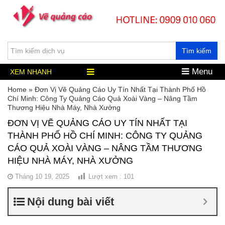
Tìm kiếm
Menu
XEM NHANH
Home
»
Đơn Vị Vẽ Quảng Cáo Uy Tín Nhất Tại Thành Phố Hồ
Chí Minh: Công Ty Quảng Cáo Quả Xoài Vàng – Nâng Tầm
Thương Hiệu Nhà Máy, Nhà Xưởng
ĐƠN VỊ VẼ QUẢNG CÁO UY TÍN NHẤT TẠI
THÀNH PHỐ HỒ CHÍ MINH: CÔNG TY QUẢNG
CÁO QUẢ XOÀI VÀNG – NÂNG TẦM THƯƠNG
HIỆU NHÀ MÁY, NHÀ XƯỞNG
Tháng 10 19, 2025
Lượt xem :
101
Nội dung bài viết