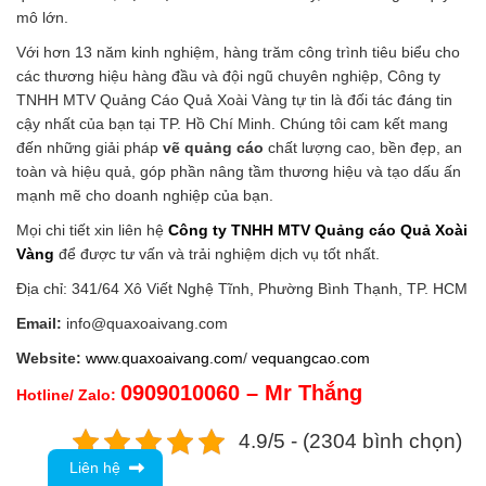
mô lớn.
Với hơn 13 năm kinh nghiệm, hàng trăm công trình tiêu biểu cho
các thương hiệu hàng đầu và đội ngũ chuyên nghiệp, Công ty
TNHH MTV Quảng Cáo Quả Xoài Vàng tự tin là đối tác đáng tin
cậy nhất của bạn tại TP. Hồ Chí Minh. Chúng tôi cam kết mang
đến những giải pháp
vẽ quảng cáo
chất lượng cao, bền đẹp, an
toàn và hiệu quả, góp phần nâng tầm thương hiệu và tạo dấu ấn
mạnh mẽ cho doanh nghiệp của bạn.
Mọi chi tiết xin liên hệ
Công ty TNHH MTV Quảng cáo Quả Xoài
Vàng
để được tư vấn và trải nghiệm dịch vụ tốt nhất.
Địa chỉ: 341/64 Xô Viết Nghệ Tĩnh, Phường Bình Thạnh, TP. HCM
Email:
info@quaxoaivang.com
Website:
www.quaxoaivang.com
/
vequangcao.com
0909010060 – Mr Thắng
Hotline/ Zalo:
4.9/5 - (2304 bình chọn)
Liên hệ