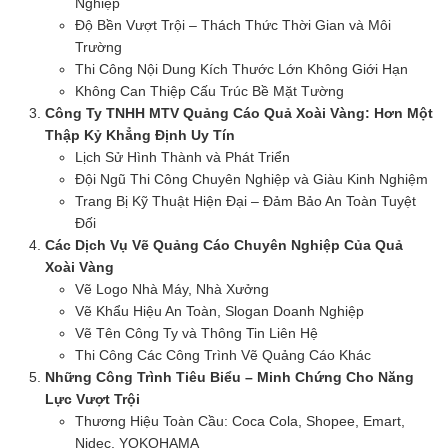
Nghiệp
Độ Bền Vượt Trội – Thách Thức Thời Gian và Môi
Trường
Thi Công Nội Dung Kích Thước Lớn Không Giới Hạn
Không Can Thiệp Cấu Trúc Bề Mặt Tường
Công Ty TNHH MTV Quảng Cáo Quả Xoài Vàng: Hơn Một
Thập Kỷ Khẳng Định Uy Tín
Lịch Sử Hình Thành và Phát Triển
Đội Ngũ Thi Công Chuyên Nghiệp và Giàu Kinh Nghiệm
Trang Bị Kỹ Thuật Hiện Đại – Đảm Bảo An Toàn Tuyệt
Đối
Các Dịch Vụ Vẽ Quảng Cáo Chuyên Nghiệp Của Quả
Xoài Vàng
Vẽ Logo Nhà Máy, Nhà Xưởng
Vẽ Khẩu Hiệu An Toàn, Slogan Doanh Nghiệp
Vẽ Tên Công Ty và Thông Tin Liên Hệ
Thi Công Các Công Trình Vẽ Quảng Cáo Khác
Những Công Trình Tiêu Biểu – Minh Chứng Cho Năng
Lực Vượt Trội
Thương Hiệu Toàn Cầu: Coca Cola, Shopee, Emart,
Nidec, YOKOHAMA