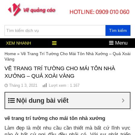
Tìm kiếm
Menu
XEM NHANH
Home
»
Vẽ Trang Trí Tường Cho Mái Tôn Nhà Xưởng – Quả Xoài
Vàng
VẼ TRANG TRÍ TƯỜNG CHO MÁI TÔN NHÀ
XƯỞNG – QUẢ XOÀI VÀNG
Tháng 1 3, 2021
Lượt xem :
1.167
Nội dung bài viết
vẽ trang trí tường cho mái tôn nhà xưởng
Làm đẹp là một nhu cầu cần thiết mà bất cứ lĩnh vực
nào ở bất cứ nơi đâu đều phải có. Với sự phát triển