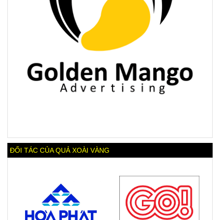
ĐỐI TÁC CỦA QUẢ XOÀI VÀNG