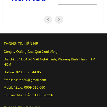
THÔNG TIN LIÊN HỆ
Công ty Quảng Cáo Quả Xoài Vàng
Địa chỉ :
341/64 Xô Viết Nghệ Tĩnh
, Phường Bình Thạnh, TP.
HCM
Hotline: 028 66 75 44 85
Email:
sirtran80@gmail.com
Mobile/ Zalo:
0909 010 060
Khu vực Miền Bắc :
0986370216