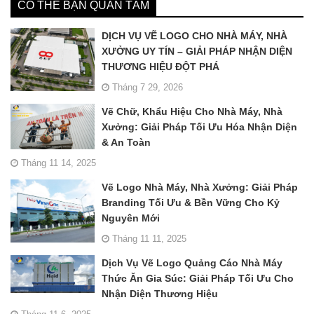
CÓ THỂ BẠN QUAN TÂM
DỊCH VỤ VẼ LOGO CHO NHÀ MÁY, NHÀ
XƯỞNG UY TÍN – GIẢI PHÁP NHẬN DIỆN
THƯƠNG HIỆU ĐỘT PHÁ
Tháng 7 29, 2026
Vẽ Chữ, Khẩu Hiệu Cho Nhà Máy, Nhà
Xưởng: Giải Pháp Tối Ưu Hóa Nhận Diện
& An Toàn
Tháng 11 14, 2025
Vẽ Logo Nhà Máy, Nhà Xưởng: Giải Pháp
Branding Tối Ưu & Bền Vững Cho Kỷ
Nguyên Mới
Tháng 11 11, 2025
Dịch Vụ Vẽ Logo Quảng Cáo Nhà Máy
Thức Ăn Gia Súc: Giải Pháp Tối Ưu Cho
Nhận Diện Thương Hiệu