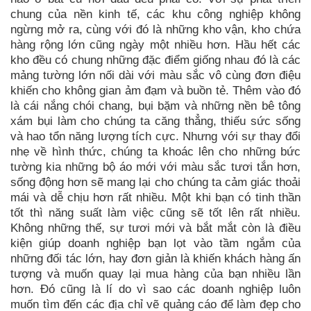
chung của nền kinh tế, các khu công nghiệp không
ngừng mở ra, cùng với đó là những kho vận, kho chứa
hàng rộng lớn cũng ngày một nhiều hơn. Hầu hết các
kho đều có chung những đặc điểm giống nhau đó là các
mảng tường lớn nối dài với màu sắc vô cùng đơn điệu
khiến cho không gian ảm đạm và buồn tẻ. Thêm vào đó
là cái nắng chói chang, bụi bặm và những nền bê tông
xám bụi làm cho chúng ta căng thẳng, thiếu sức sống
và hao tổn năng lượng tích cực. Nhưng với sự thay đổi
nhẹ về hình thức, chúng ta khoác lên cho những bức
tường kia những bộ áo mới với màu sắc tươi tắn hơn,
sống động hơn sẽ mang lại cho chúng ta cảm giác thoải
mái và dễ chịu hơn rất nhiều. Một khi bạn có tinh thần
tốt thì năng suất làm việc cũng sẽ tốt lên rất nhiều.
Không những thế, sự tươi mới và bắt mắt còn là điều
kiện giúp doanh nghiệp bạn lọt vào tầm ngắm của
những đối tác lớn, hay đơn giản là khiến khách hàng ấn
tượng và muốn quay lại mua hàng của bạn nhiều lần
hơn. Đó cũng là lí do vì sao các doanh nghiệp luôn
muốn tìm đến các địa chỉ vẽ quảng cáo để làm đẹp cho