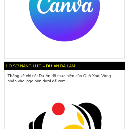
HỒ SƠ NĂNG LỰC – DỰ ÁN ĐÃ LÀM
Thống kê chi tiết Dự Án đã thực hiện của Quả Xoài Vàng –
nhấp vào logo bên dưới để xem